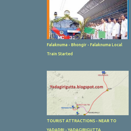
Falaknuma - Bhongir - Falaknuma Local
Train Started
TOURIST ATTRACTIONS - NEAR TO
YADADRI - YADAGIRIGUTTA