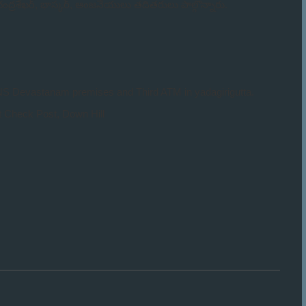
ు చంద్రశేఖర్, భాస్కర్, ఆంజనేయులు తదితరులు పాల్గొన్నారు.
SLNS Devastanam premises and Third ATM in yadagirigutta.
t Check Post, Down Hill