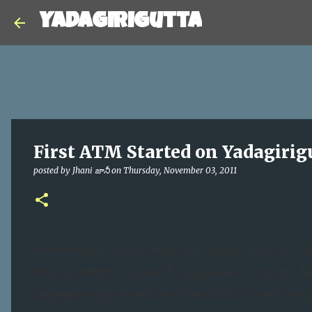
Yadagirigutta
First ATM Started on Yadagirig
posted by
Jhani జానీ
on
Thursday, November 03, 2011
యాదగిరికొండపైన సెంట్రల్ బ్యాంక్ ఆఫ్ ఇండియా ఏటీఎంను సీబీ
కార్యనిర్వహణాధికారి ప్రేమ్‌కుమార్ మొట్టమొదటగా నగదు డ్రా చ
ప్రతిష్టాత్మకంగా భక్తులకు అందుబాటులో ఉండే విధంగా విచారణ కార్