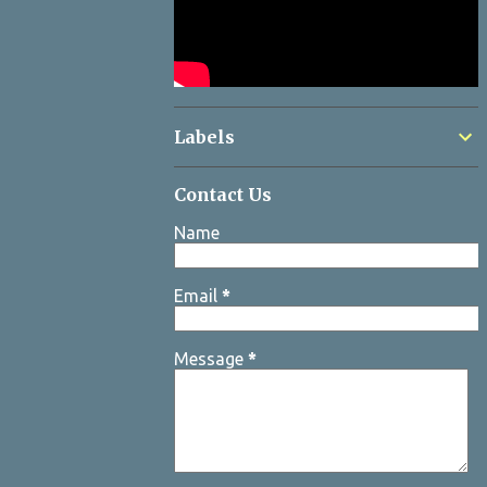
Labels
Contact Us
Name
Email
*
Message
*