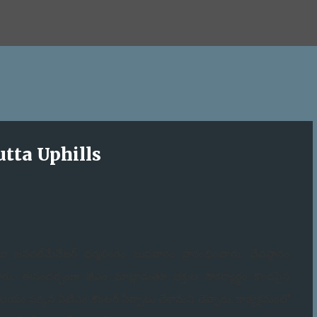
Skip to main content
utta Uphills
ఐ జనరల్‌మేనేజర్ ధర్మలింగం బుధవారం ప్రారంభించారు. దేవస్థానం
ేశారు. ఈసందర్భంగా జీఎం మాట్లాడుతూ భక్తుల సౌకర్యార్థం కొండపైన
యాలయం పక్కన ఏటీఎం కౌంటర్ ఏర్పాటు చేశామని చెప్పారు. కార్యక్రమంలో