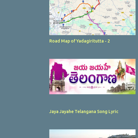
Road Map of Yadagiritutta - 2
Jaya Jayahe Telangana Song Lyric