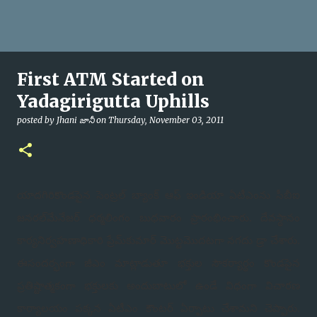
First ATM Started on
Yadagirigutta Uphills
posted by
Jhani జానీ
on
Thursday, November 03, 2011
యాదగిరికొండపైన సెంట్రల్ బ్యాంక్ ఆఫ్ ఇండియా ఏటీఎంను సీబీఐ
జనరల్‌మేనేజర్ ధర్మలింగం బుధవారం ప్రారంభించారు. దేవస్థానం
కార్యనిర్వహణాధికారి ప్రేమ్‌కుమార్ మొట్టమొదటగా నగదు డ్రా చేశారు.
ఈసందర్భంగా జీఎం మాట్లాడుతూ భక్తుల సౌకర్యార్థం కొండపైన
ప్రతిష్టాత్మకంగా భక్తులకు అందుబాటులో ఉండే విధంగా విచారణ
కార్యాలయం పక్కన ఏటీఎం కౌంటర్ ఏర్పాటు చేశామని చెప్పారు.