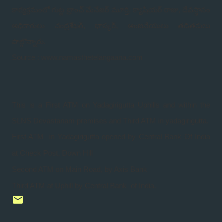
కార్యక్రమంలో గుట్ట బ్రాంచ్ మేనేజర్ మూర్తి, క్యాషియర్ రాజు, దేవస్థానం
అధికారులు చంద్రశేఖర్, భాస్కర్, ఆంజనేయులు తదితరులు
పాల్గొన్నారు.
Source : www.namasthetelangaana.com
This is a First ATM on Yadagirigutta Uphills and within the
SLNS Devastanam premises and Third ATM in yadagirigutta.
First ATM in Yadagirigutta opened by Central Bank Of India
at Check Post, Down Hill
Second ATM on Main Road, by Axis Bank
Third ATM at Uphill by Central Bank of India.