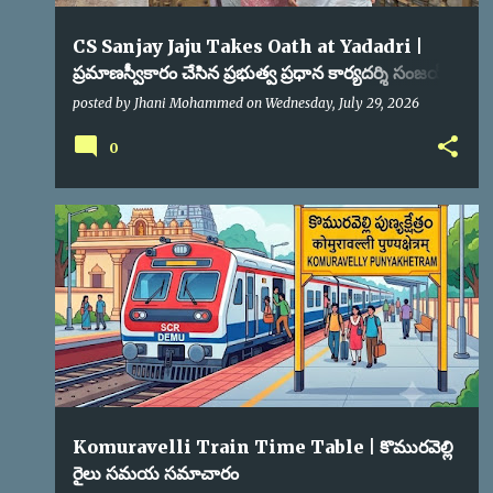
CS Sanjay Jaju Takes Oath at Yadadri |
ప్రమాణస్వీకారం చేసిన ప్రభుత్వ ప్రధాన కార్యదర్శి సంజయ్
జాజు
posted by
Jhani Mohammed
on
Wednesday, July 29, 2026
0
Komuravelli Train Time Table | కొమురవెల్లి
రైలు సమయ సమాచారం