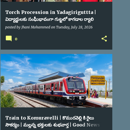
Torch Procession in Yadagiriguttta |
విద్యార్థులకు సంఘీభావంగా గుట్టలో కాగడాల ర్యాలి
posted by
Jhani Mohammed
on
Tuesday, July 28, 2026
0
KOMURAVELLI
TRAINS
Train to Komuravelli | కొమురవెల్లి కి రైలు
సౌకర్యం | మల్లన్న భక్తులకు శుభవార్త | Good News to