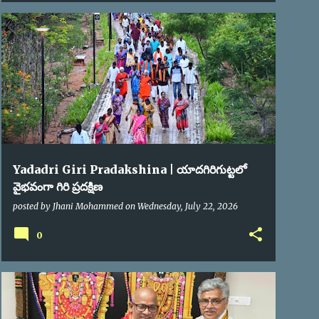
GIRI PRADAKSHINA
Yadadri Giri Pradakshina | యాదగిరిగుట్టలో
వైభవంగా గిరి ప్రదక్షిణ
posted by
Jhani Mohammed
on
Wednesday, July 22, 2026
0
TTD
YTD
YTDA