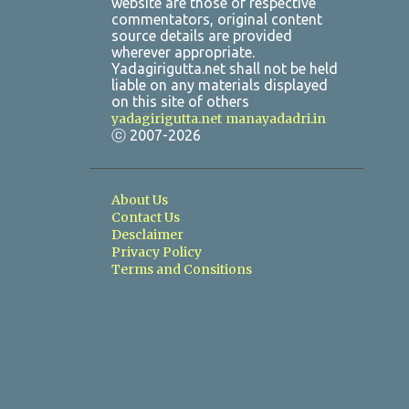
website are those of respective
commentators, original content
source details are provided
wherever appropriate.
Yadagirigutta.net shall not be held
liable on any materials displayed
on this site of others
yadagirigutta.net
manayadadri.in
ⓒ 2007-2026
About Us
Contact Us
Desclaimer
Privacy Policy
Terms and Consitions