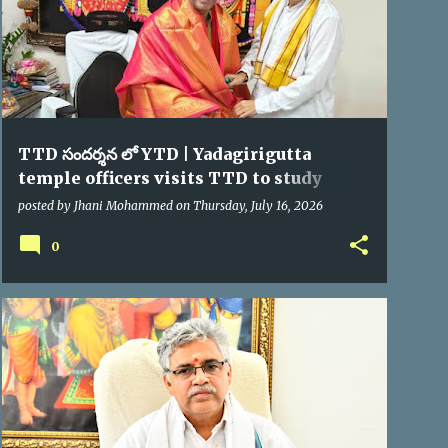
TTD సందర్శన లో YTD | Yadagirigutta
temple officers visits TTD to study
Devotee Facilities
posted by
Jhani Mohammed
on
Thursday, July 16, 2026
0
TRUSTBOARD