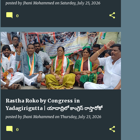
Mallanna Devotees
posted by
Jhani Mohammed
on
Saturday, July 25, 2026
0
POLITICAL NEWS
Rastha Roko by Congress in
Yadagirigutta | యాదాద్రిలో కాంగ్రెస్ రాస్తారోకో
posted by
Jhani Mohammed
on
Thursday, July 23, 2026
0