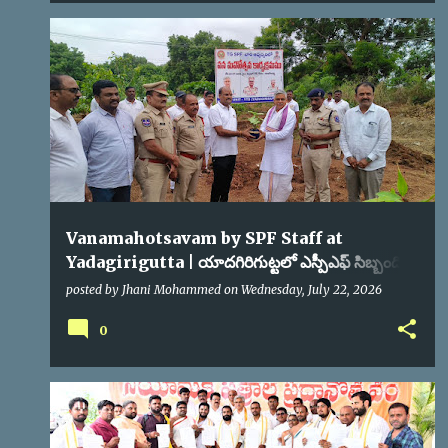
SPF
VANAMAHOTSAVAM
Vanamahotsavam by SPF Staff at
Yadagirigutta | యాదగిరిగుట్టలో ఎస్పీఎఫ్ సిబ్బంది
వనమహోత్సవం
posted by
Jhani Mohammed
on
Wednesday, July 22, 2026
0
TEMPLE NEWS