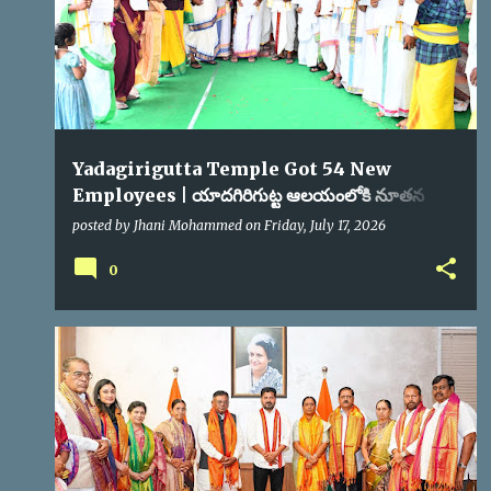
Yadagirigutta Temple Got 54 New
Employees | యాదగిరిగుట్ట ఆలయంలోకి నూతన
సిబ్బంది నియమాకం
posted by
Jhani Mohammed
on
Friday, July 17, 2026
0
TRUSTBOARD