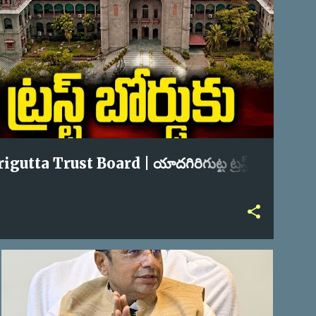
tta Trust Board | యాదగిరిగుట్ట ట్రస్ట్
MEESEVA
POLITICAL NEWS