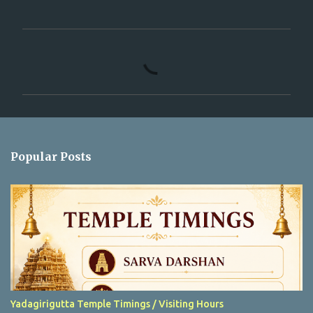
C
o
m
m
e
n
Popular Posts
t
s
Yadagirigutta Temple Timings / Visiting Hours