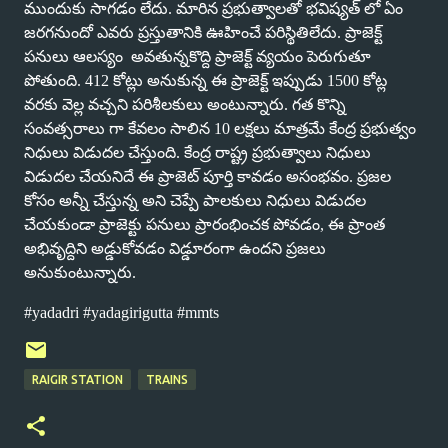
ముందుకు సాగడం లేదు. మారిన ప్రభుత్వాలతో భవిష్యత్ లో ఏం
జరగనుందో ఎవరు ప్రస్తుతానికి ఊహించే పరిస్థితిలేదు. ప్రాజెక్ట్
పనులు ఆలస్యం
అవతున్నకొద్ది ప్రాజెక్ట్ వ్యయం పెరుగుతూ
పోతుంది. 412 కోట్లు అనుకున్న ఈ ప్రాజెక్ట్ ఇప్పుడు 1500 కోట్ల
వరకు వెల్ల వచ్చని పరిశీలకులు అంటున్నారు. గత కొన్ని
సంవత్సరాలు గా కేవలం సాలిన 10 లక్షలు మాత్రమే కేంద్ర ప్రభుత్వం
నిధులు విడుదల చేస్తుంది. కేంద్ర రాష్ట్ర ప్రభుత్వాలు నిధులు
విడుదల చేయనిదే ఈ ప్రాజెట్ పూర్తి కావడం అసంభవం. ప్రజల
కోసం అన్నీ చేస్తున్న అని చెప్పే పాలకులు నిధులు విడుదల
చేయకుండా ప్రాజెక్టు పనులు ప్రారంభించక పోవడం, ఈ ప్రాంత
అభివృద్దిని అడ్డుకోవడం విడ్డూరంగా ఉందని ప్రజలు
అనుకుంటున్నారు.
#yadadri #yadagirigutta #mmts
RAIGIR STATION
TRAINS