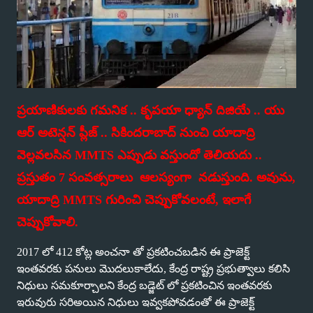
ప్రయాణికులకు గమనిక .. కృపయా ధ్యాన్ దిజియే .. యు
ఆర్ అటెన్షన్ ప్లీజ్ .. సికిందరాబాద్ నుంచి యాదాద్రి
వెల్లవలసిన
MMTS
ఎప్పుడు వస్తుందో తెలియదు ..
ప్రస్తుతం 7 సంవత్సరాలు
ఆలస్యంగా
నడుస్తుంది. అవును,
యాదాద్రి
MMTS
గురించి చెప్పుకోవలంటే, ఇలాగే
చెప్పుకోవాలి.
2017 లో 412 కోట్ల అంచనా తో ప్రకటించబడిన ఈ ప్రాజెక్ట్
ఇంతవరకు పనులు మొదలుకాలేదు, కేంద్ర రాష్ట్ర ప్రభుత్వాలు కలిసి
నిధులు సమకూర్చాలని కేంద్ర బడ్జెట్ లో ప్రకటించిన ఇంతవరకు
ఇరువురు సరిఅయిన నిధులు ఇవ్వకపోవడంతో ఈ ప్రాజెక్ట్